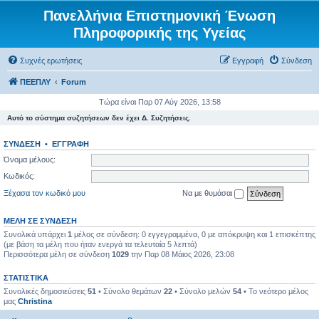
Πανελλήνια Επιστημονική Ένωση
Πληροφορικής της Υγείας
Συχνές ερωτήσεις
Εγγραφή
Σύνδεση
ΠΕΕΠΛΥ
Forum
Τώρα είναι Παρ 07 Αύγ 2026, 13:58
Αυτό το σύστημα συζητήσεων δεν έχει Δ. Συζητήσεις.
ΣΎΝΔΕΣΗ
•
ΕΓΓΡΑΦΉ
Όνομα μέλους:
Κωδικός:
Ξέχασα τον κωδικό μου
Να με θυμάσαι
ΜΈΛΗ ΣΕ ΣΎΝΔΕΣΗ
Συνολικά υπάρχει
1
μέλος σε σύνδεση: 0 εγγεγραμμένα, 0 με απόκρυψη και 1 επισκέπτης
(με βάση τα μέλη που ήταν ενεργά τα τελευταία 5 λεπτά)
Περισσότερα μέλη σε σύνδεση
1029
την Παρ 08 Μάιος 2026, 23:08
ΣΤΑΤΙΣΤΙΚΆ
Συνολικές δημοσιεύσεις
51
• Σύνολο θεμάτων
22
• Σύνολο μελών
54
• Το νεότερο μέλος
μας
Christina