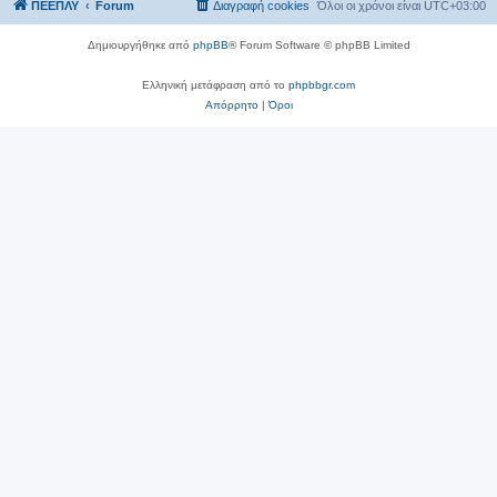
ΠΕΕΠΛΥ
Forum
Διαγραφή cookies
Όλοι οι χρόνοι είναι
UTC+03:00
Δημιουργήθηκε από
phpBB
® Forum Software © phpBB Limited
Ελληνική μετάφραση από το
phpbbgr.com
Απόρρητο
|
Όροι