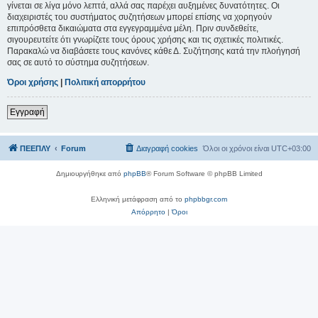
γίνεται σε λίγα μόνο λεπτά, αλλά σας παρέχει αυξημένες δυνατότητες. Οι
διαχειριστές του συστήματος συζητήσεων μπορεί επίσης να χορηγούν
επιπρόσθετα δικαιώματα στα εγγεγραμμένα μέλη. Πριν συνδεθείτε,
σιγουρευτείτε ότι γνωρίζετε τους όρους χρήσης και τις σχετικές πολιτικές.
Παρακαλώ να διαβάσετε τους κανόνες κάθε Δ. Συζήτησης κατά την πλοήγησή
σας σε αυτό το σύστημα συζητήσεων.
Όροι χρήσης
|
Πολιτική απορρήτου
Εγγραφή
ΠΕΕΠΛΥ
Forum
Διαγραφή cookies
Όλοι οι χρόνοι είναι
UTC+03:00
Δημιουργήθηκε από
phpBB
® Forum Software © phpBB Limited
Ελληνική μετάφραση από το
phpbbgr.com
Απόρρητο
|
Όροι