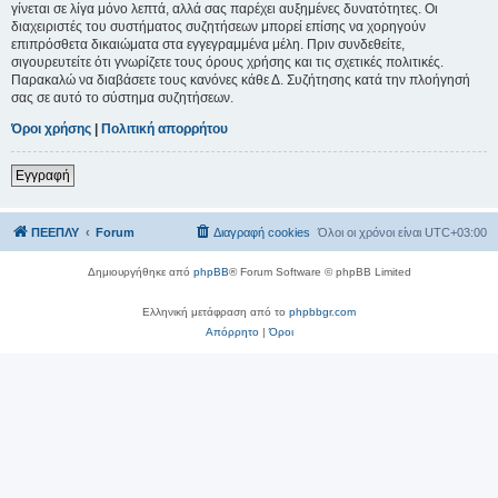
γίνεται σε λίγα μόνο λεπτά, αλλά σας παρέχει αυξημένες δυνατότητες. Οι
διαχειριστές του συστήματος συζητήσεων μπορεί επίσης να χορηγούν
επιπρόσθετα δικαιώματα στα εγγεγραμμένα μέλη. Πριν συνδεθείτε,
σιγουρευτείτε ότι γνωρίζετε τους όρους χρήσης και τις σχετικές πολιτικές.
Παρακαλώ να διαβάσετε τους κανόνες κάθε Δ. Συζήτησης κατά την πλοήγησή
σας σε αυτό το σύστημα συζητήσεων.
Όροι χρήσης
|
Πολιτική απορρήτου
Εγγραφή
ΠΕΕΠΛΥ
Forum
Διαγραφή cookies
Όλοι οι χρόνοι είναι
UTC+03:00
Δημιουργήθηκε από
phpBB
® Forum Software © phpBB Limited
Ελληνική μετάφραση από το
phpbbgr.com
Απόρρητο
|
Όροι