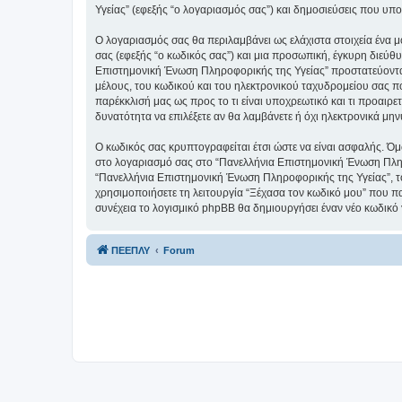
Υγείας” (εφεξής “ο λογαριασμός σας”) και δημοσιεύσεις που υπο
Ο λογαριασμός σας θα περιλαμβάνει ως ελάχιστα στοιχεία ένα 
σας (εφεξής “ο κωδικός σας”) και μια προσωπική, έγκυρη διεύθ
Επιστημονική Ένωση Πληροφορικής της Υγείας” προστατεύοντα
μέλους, του κωδικού και του ηλεκτρονικού ταχυδρομείου σας π
παρέκκλισή μας ως προς το τι είναι υποχρεωτικό και τι προαιρε
δυνατότητα να επιλέξετε αν θα λαμβάνετε ή όχι ηλεκτρονικά μ
Ο κωδικός σας κρυπτογραφείται έτσι ώστε να είναι ασφαλής. Όμω
στο λογαριασμό σας στο “Πανελλήνια Επιστημονική Ένωση Πληρο
“Πανελλήνια Επιστημονική Ένωση Πληροφορικής της Υγείας”, το
χρησιμοποιήσετε τη λειτουργία “Ξέχασα τον κωδικό μου” που πα
συνέχεια το λογισμικό phpBB θα δημιουργήσει έναν νέο κωδικό 
ΠΕΕΠΛΥ
Forum