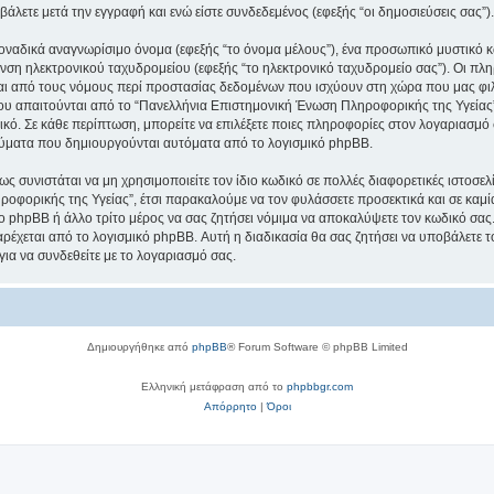
βάλετε μετά την εγγραφή και ενώ είστε συνδεδεμένος (εφεξής “οι δημοσιεύσεις σας”).
μοναδικά αναγνωρίσιμο όνομα (εφεξής “το όνομα μέλους”), ένα προσωπικό μυστικό κ
υνση ηλεκτρονικού ταχυδρομείου (εφεξής “το ηλεκτρονικό ταχυδρομείο σας”). Οι πλ
ι από τους νόμους περί προστασίας δεδομένων που ισχύουν στη χώρα που μας φιλ
ου απαιτούνται από το “Πανελλήνια Επιστημονική Ένωση Πληροφορικής της Υγείας” κ
τικό. Σε κάθε περίπτωση, μπορείτε να επιλέξετε ποιες πληροφορίες στον λογαριασμό 
ηνύματα που δημιουργούνται αυτόματα από το λογισμικό phpBB.
ς συνιστάται να μη χρησιμοποιείτε τον ίδιο κωδικό σε πολλές διαφορετικές ιστοσελ
φορικής της Υγείας”, έτσι παρακαλούμε να τον φυλάσσετε προσεκτικά και σε καμί
 phpBB ή άλλο τρίτο μέρος να σας ζητήσει νόμιμα να αποκαλύψετε τον κωδικό σας. 
ρέχεται από το λογισμικό phpBB. Αυτή η διαδικασία θα σας ζητήσει να υποβάλετε τ
για να συνδεθείτε με το λογαριασμό σας.
Δημιουργήθηκε από
phpBB
® Forum Software © phpBB Limited
Ελληνική μετάφραση από το
phpbbgr.com
Απόρρητο
|
Όροι