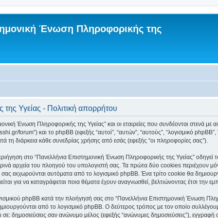
τημονική Ένωση Πληροφορικής της
της Υγείας - Πολιτική απορρήτου
νική Ένωση Πληροφορικής της Υγείας” και οι εταιρείες που συνδέονται στενά με αυτό
shi.gr/forum”) και το phpBB (εφεξής “αυτοί”, “αυτών”, “αυτούς”, “λογισμικό phpBB
 τη διάρκεια κάθε συνεδρίας χρήσης από εσάς (εφεξής “οι πληροφορίες σας”).
εριήγηση στο “Πανελλήνια Επιστημονική Ένωση Πληροφορικής της Υγείας” οδηγεί το
ρινά αρχεία του πλοηγού του υπολογιστή σας. Τα πρώτα δύο cookies περιέχουν μόνο
υ σας εκχωρούνται αυτόματα από το λογισμικό phpBB. Ένα τρίτο cookie θα δημιουργ
ται για να καταγράφεται ποια θέματα έχουν αναγνωσθεί, βελτιώνοντας έτσι την εμπ
γισμικού phpBB κατά την πλοήγησή σας στο “Πανελλήνια Επιστημονική Ένωση Πληροφ
ημιουργούνται από το λογισμικό phpBB. Ο δεύτερος τρόπος με τον οποίο συλλέγουμ
ται σε: δημοσιεύσεις σαν ανώνυμο μέλος (εφεξής “ανώνυμες δημοσιεύσεις”), εγγρα