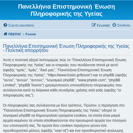
Πανελλήνια Επιστημονική Ένωση
Πληροφορικής της Υγείας
Συχνές ερωτήσεις
Εγγραφή
Σύνδεση
ΠΕΕΠΛΥ
Forum
Πανελλήνια Επιστημονική Ένωση Πληροφορικής της Υγείας
- Πολιτική απορρήτου
Αυτή η πολιτική εξηγεί λεπτομερώς πώς το “Πανελλήνια Επιστημονική Ένωση
Πληροφορικής της Υγείας” και οι εταιρείες που συνδέονται στενά με αυτό
(εφεξής “εμείς”, “εμάς”, “δικό μας”, “Πανελλήνια Επιστημονική Ένωση
Πληροφορικής της Υγείας”, “https://www.hsshi.gr/forum”) και το phpBB (εφεξής
“αυτοί”, “αυτών”, “αυτούς”, “λογισμικό phpBB”, “www.phpbb.com”, “phpBB
Limited”, “phpBB Teams”) χρησιμοποιούν οποιεσδήποτε πληροφορίες που
συλλέγονται κατά τη διάρκεια κάθε συνεδρίας χρήσης από εσάς (εφεξής “οι
πληροφορίες σας”).
Οι πληροφορίες σας συλλέγονται με δύο τρόπους. Πρώτον, η περιήγηση στο
“Πανελλήνια Επιστημονική Ένωση Πληροφορικής της Υγείας” οδηγεί το
λογισμικό phpBB να δημιουργήσει ορισμένα cookies, τα οποία είναι μικρά
αρχεία κειμένου τα οποία αποθηκεύονται στα προσωρινά αρχεία του πλοηγού
του υπολογιστή σας. Τα πρώτα δύο cookies περιέχουν μόνον ένα
προσδιοριστικό μέλους (εφεξής “user-id”) και ένα προσδιοριστικό ανώνυμης