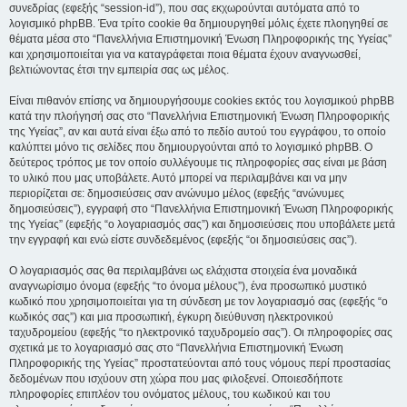
συνεδρίας (εφεξής “session-id”), που σας εκχωρούνται αυτόματα από το
λογισμικό phpBB. Ένα τρίτο cookie θα δημιουργηθεί μόλις έχετε πλοηγηθεί σε
θέματα μέσα στο “Πανελλήνια Επιστημονική Ένωση Πληροφορικής της Υγείας”
και χρησιμοποιείται για να καταγράφεται ποια θέματα έχουν αναγνωσθεί,
βελτιώνοντας έτσι την εμπειρία σας ως μέλος.
Είναι πιθανόν επίσης να δημιουργήσουμε cookies εκτός του λογισμικού phpBB
κατά την πλοήγησή σας στο “Πανελλήνια Επιστημονική Ένωση Πληροφορικής
της Υγείας”, αν και αυτά είναι έξω από το πεδίο αυτού του εγγράφου, το οποίο
καλύπτει μόνο τις σελίδες που δημιουργούνται από το λογισμικό phpBB. Ο
δεύτερος τρόπος με τον οποίο συλλέγουμε τις πληροφορίες σας είναι με βάση
το υλικό που μας υποβάλετε. Αυτό μπορεί να περιλαμβάνει και να μην
περιορίζεται σε: δημοσιεύσεις σαν ανώνυμο μέλος (εφεξής “ανώνυμες
δημοσιεύσεις”), εγγραφή στο “Πανελλήνια Επιστημονική Ένωση Πληροφορικής
της Υγείας” (εφεξής “ο λογαριασμός σας”) και δημοσιεύσεις που υποβάλετε μετά
την εγγραφή και ενώ είστε συνδεδεμένος (εφεξής “οι δημοσιεύσεις σας”).
Ο λογαριασμός σας θα περιλαμβάνει ως ελάχιστα στοιχεία ένα μοναδικά
αναγνωρίσιμο όνομα (εφεξής “το όνομα μέλους”), ένα προσωπικό μυστικό
κωδικό που χρησιμοποιείται για τη σύνδεση με τον λογαριασμό σας (εφεξής “ο
κωδικός σας”) και μια προσωπική, έγκυρη διεύθυνση ηλεκτρονικού
ταχυδρομείου (εφεξής “το ηλεκτρονικό ταχυδρομείο σας”). Οι πληροφορίες σας
σχετικά με το λογαριασμό σας στο “Πανελλήνια Επιστημονική Ένωση
Πληροφορικής της Υγείας” προστατεύονται από τους νόμους περί προστασίας
δεδομένων που ισχύουν στη χώρα που μας φιλοξενεί. Οποιεσδήποτε
πληροφορίες επιπλέον του ονόματος μέλους, του κωδικού και του