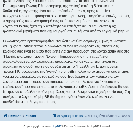
ηλεκτρονικού ταχυδρομείου σας που απαιτούνται από το “Πανελλήνια
Επιστημονική Ένωση Πληροφορικής της Υγείας” κατά τη διάρκεια της
διαδικασίας εγγραφής είναι στην παρέκκλισή μας ως προς το τι είναι
υποχρεωτικό και τι προαιρετικό. Σε κάθε περίπτωση, μπορείτε να επιλέξετε ποιες
πληροφορίες στον λογαριασμό σας εκτίθενται δημόσια. Επιπλέον, στο
λογαριασμό σας έχετε τη δυνατότητα να επιλέξετε αν θα λαμβάνετε ή όχι
ηλεκτρονικά μηνύματα που δημιουργούνται αυτόματα από το λογισμικό phpBB.
Ο κωδικός σας κρυπτογραφείται έτσι ώστε να είναι ασφαλής. Όμως συνιστάται
να μη χρησιμοποιείτε τον ίδιο κωδικό σε πολλές διαφορετικές ιστοσελίδες. Ο
κωδικός σας είναι το μέσο που έχετε για την πρόσβαση στο λογαριασμό σας στο
“Πανελλήνια Επιστημονική Ένωση Πληροφορικής της Υγείας”, έτσι
παρακαλούμε να τον φυλάσσετε προσεκτικά και σε καμία περίπτωση δεν
πρόκειται οποιοσδήποτε που συνδέεται με το “Πανελλήνια Επιστημονική
Ένωση Πληροφορικής της Υγείας”, το phpBB ή άλλο τρίτο μέρος να σας ζητήσει
νόμιμα να αποκαλύψετε τον κωδικό σας. Εάν ξεχάσετε τον κωδικό για τον
λογαριασμό σας, μπορείτε να χρησιμοποιήσετε τη λειτουργία “Ξέχασα τον
κωδικό μου” που παρέχεται από το λογισμικό phpBB. Αυτή η διαδικασία θα σας
ζητήσει να υποβάλετε το όνομα μέλους και το ηλεκτρονικό ταχυδρομείο σας. Στη
συνέχεια το λογισμικό phpBB θα δημιουργήσει έναν νέο κωδικό για να
συνδεθείτε με το λογαριασμό σας.
ΠΕΕΠΛΥ
Forum
Διαγραφή cookies
Όλοι οι χρόνοι είναι
UTC+03:00
Δημιουργήθηκε από
phpBB
® Forum Software © phpBB Limited