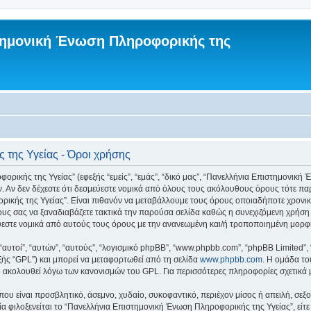
τημονική Ένωση Πληροφορικής της
της Υγείας - Όροι χρήσης
κής της Υγείας” (εφεξής “εμείς”, “εμάς”, “δικό μας”, “Πανελλήνια Επιστημονική Έν
ν. Αν δεν δέχεστε ότι δεσμεύεστε νομικά από όλους τους ακόλουθους όρους τότε π
κής της Υγείας”. Είναι πιθανόν να μεταβάλλουμε τους όρους οποιαδήποτε χρονική
υς σας να ξαναδιαβάζετε τακτικά την παρούσα σελίδα καθώς η συνεχιζόμενη χρήσ
σμεύεστε νομικά από αυτούς τους όρους με την ανανεωμένη και/ή τροποποιημένη μορ
 “αυτοί”, “αυτών”, “αυτούς”, “λογισμικό phpBB”, “www.phpbb.com”, “phpBB Limited
εξής “GPL”) και μπορεί να μεταφορτωθεί από τη σελίδα
www.phpbb.com
. Η ομάδα το
κό ακολουθεί λόγω των κανονισμών του GPL. Για περισσότερες πληροφορίες σχετικά
ου είναι προσβλητικό, άσεμνο, χυδαίο, συκοφαντικό, περιέχον μίσος ή απειλή, σε
ία φιλοξενείται το “Πανελλήνια Επιστημονική Ένωση Πληροφορικής της Υγείας”, είτε 