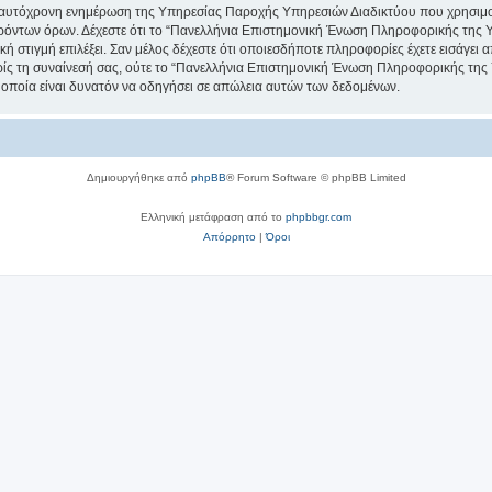
 ταυτόχρονη ενημέρωση της Υπηρεσίας Παροχής Υπηρεσιών Διαδικτύου που χρησιμοπ
όντων όρων. Δέχεστε ότι το “Πανελλήνια Επιστημονική Ένωση Πληροφορικής της Υγεί
κή στιγμή επιλέξει. Σαν μέλος δέχεστε ότι οποιεσδήποτε πληροφορίες έχετε εισάγει 
ς τη συναίνεσή σας, ούτε το “Πανελλήνια Επιστημονική Ένωση Πληροφορικής της 
οποία είναι δυνατόν να οδηγήσει σε απώλεια αυτών των δεδομένων.
Δημιουργήθηκε από
phpBB
® Forum Software © phpBB Limited
Ελληνική μετάφραση από το
phpbbgr.com
Απόρρητο
|
Όροι