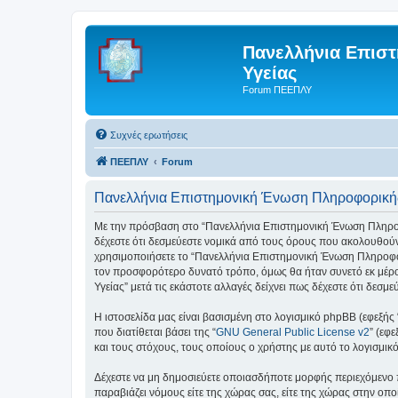
Πανελλήνια Επισ
Υγείας
Forum ΠΕΕΠΛΥ
Συχνές ερωτήσεις
ΠΕΕΠΛΥ
Forum
Πανελλήνια Επιστημονική Ένωση Πληροφορικής 
Με την πρόσβαση στο “Πανελλήνια Επιστημονική Ένωση Πληροφορι
δέχεστε ότι δεσμεύεστε νομικά από τους όρους που ακολουθού
χρησιμοποιήσετε το “Πανελλήνια Επιστημονική Ένωση Πληροφορι
τον προσφορότερο δυνατό τρόπο, όμως θα ήταν συνετό εκ μέρο
Υγείας” μετά τις εκάστοτε αλλαγές δείχνει πως δέχεστε ότι δε
Η ιστοσελίδα μας είναι βασισμένη στο λογισμικό phpBB (εφεξής
που διατίθεται βάσει της “
GNU General Public License v2
” (εφ
και τους στόχους, τους οποίους ο χρήστης με αυτό το λογισμι
Δέχεστε να μη δημοσιεύετε οποιασδήποτε μορφής περιεχόμενο π
παραβιάζει νόμους είτε της χώρας σας, είτε της χώρας στην οπο