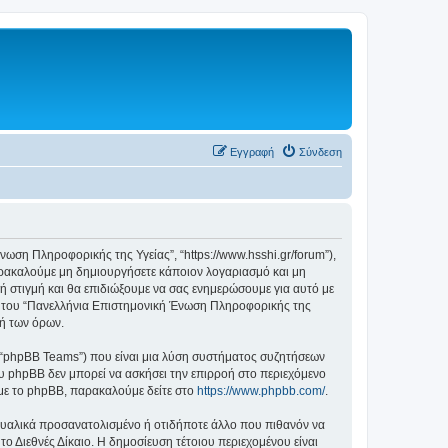
Εγγραφή
Σύνδεση
ωση Πληροφορικής της Υγείας”, “https://www.hsshi.gr/forum”),
αρακαλούμε μη δημιουργήσετε κάποιον λογαριασμό και μη
 στιγμή και θα επιδιώξουμε να σας ενημερώσουμε για αυτό με
η του “Πανελλήνια Επιστημονική Ένωση Πληροφορικής της
φή των όρων.
”, “phpBB Teams”) που είναι μια λύση συστήματος συζητήσεων
υ phpBB δεν μπορεί να ασκήσει την επιρροή στο περιεχόμενο
 με το phpBB, παρακαλούμε δείτε στο
https://www.phpbb.com/
.
ξουαλικά προσανατολισμένο ή οτιδήποτε άλλο που πιθανόν να
το Διεθνές Δίκαιο. Η δημοσίευση τέτοιου περιεχομένου είναι